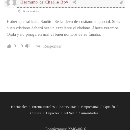
Hermano de Charlie Boy
6 años atrás
Haber que tal baila Saulito. Se la lleva de cristiano imparcial. Si es
buen cristiano deberá ser un excelente ciudadano. Ahora veremos.
Ojalá y no ponga en mal el buen nombre de su familia.
0
0
Responder
Nacionales
Internacionales
Entrevistas
Empresarial
Opinión
Cultura
Deportes
Jet Set
Curiosidades
Contáctanos: 2246-0616