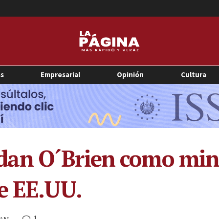
as
Empresarial
Opinión
Cultura
an O´Brien como mini
e EE.UU.
1
1 AM