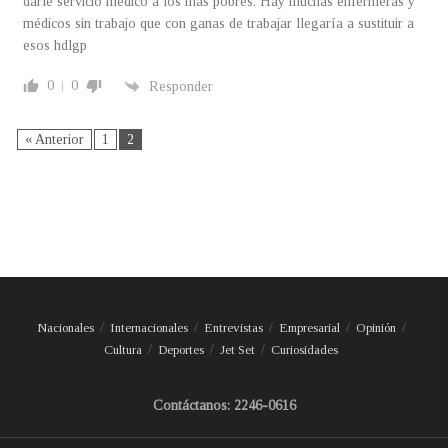
darle servicio médico a los más pobres. Hay muchas enfermeras y
médicos sin trabajo que con ganas de trabajar llegaría a sustituir a
esos hdlgp
0
0
Responder
« Anterior
1
2
Nacionales
Internacionales
Entrevistas
Empresarial
Opinión
Cultura
Deportes
Jet Set
Curiosidades
Contáctanos: 2246-0616