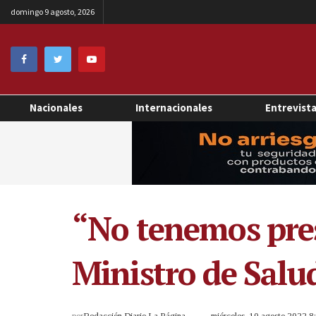
domingo 9 agosto, 2026
Nacionales
Internacionales
Entrevist
“No tenemos prese
Ministro de Salu
por
Redacción Diario La Página
miércoles, 10 agosto 2022 