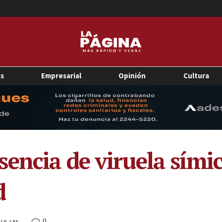
as
Empresarial
Opinión
Cultura
ncia de viruela símica
d
0
8:18 AM