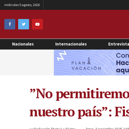
miércoles 5 agosto, 2026
Nacionales
Internacionales
Entrevist
”No permitiremos
nuestro país”: Fi
por
Redacción Diario La Página
lunes, 3 noviembre 2025 2: