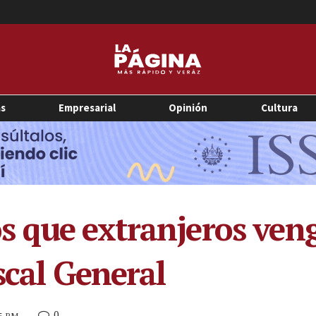
as
Empresarial
Opinión
Cultura
 que extranjeros veng
scal General
0
05 PM