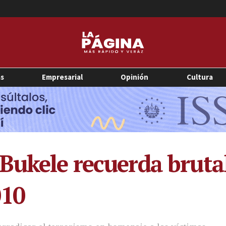
as
Empresarial
Opinión
Cultura
Bukele recuerda bruta
010