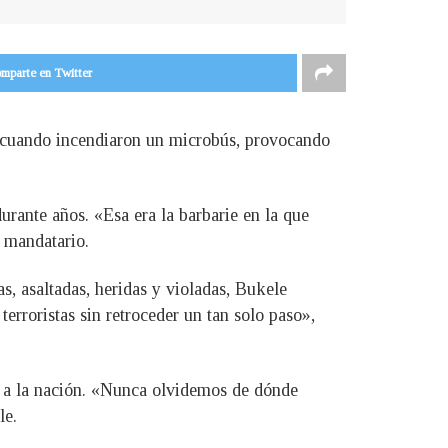
mparte en Twitter
0, cuando incendiaron un microbús, provocando
urante años. «Esa era la barbarie en la que
l mandatario.
s, asaltadas, heridas y violadas, Bukele
erroristas sin retroceder un tan solo paso»,
có a la nación. «Nunca olvidemos de dónde
le.