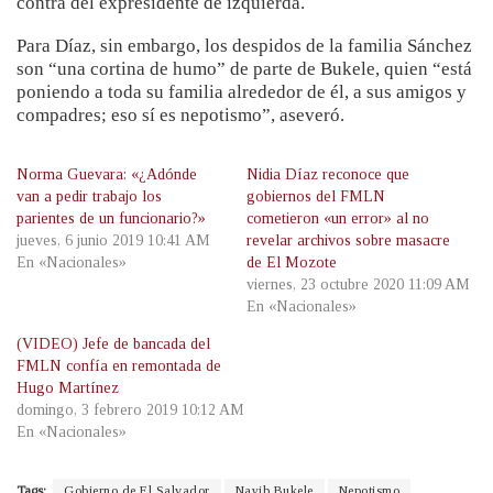
contra del expresidente de izquierda.
Para Díaz, sin embargo, los despidos de la familia Sánchez
son “una cortina de humo” de parte de Bukele, quien “está
poniendo a toda su familia alrededor de él, a sus amigos y
compadres; eso sí es nepotismo”, aseveró.
Norma Guevara: «¿Adónde
Nidia Díaz reconoce que
van a pedir trabajo los
gobiernos del FMLN
parientes de un funcionario?»
cometieron «un error» al no
jueves, 6 junio 2019 10:41 AM
revelar archivos sobre masacre
En «Nacionales»
de El Mozote
viernes, 23 octubre 2020 11:09 AM
En «Nacionales»
(VIDEO) Jefe de bancada del
FMLN confía en remontada de
Hugo Martínez
domingo, 3 febrero 2019 10:12 AM
En «Nacionales»
Tags:
Gobierno de El Salvador
Nayib Bukele
Nepotismo