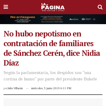
No hubo nepotismo en
contratación de familiares
de Sánchez Cerén, dice Nidia
Díaz
Según la parlamentaria, los despidos son "una
cortina de humo" por parte del presidente Bukele
por
Julio Villarán
miércoles, 5 junio 2019 6:11 PM