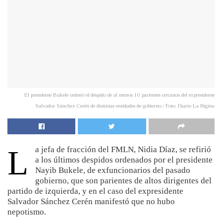
El presidente Bukele ordenó el despido de al menos 10 parientes cercanos del expresidente
Salvador Sánchez Cerén de distintas entidades de gobierno./ Foto: Diario La Página
L
a jefa de fracción del FMLN, Nidia Díaz, se refirió
a los últimos despidos ordenados por el presidente
Nayib Bukele, de exfuncionarios del pasado
gobierno, que son parientes de altos dirigentes del
partido de izquierda, y en el caso del expresidente
Salvador Sánchez Cerén manifestó que no hubo
nepotismo.