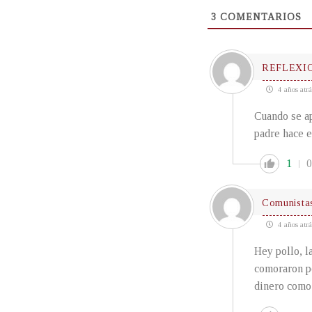
3
COMENTARIOS
REFLEXI
4 años atrá
Cuando se ap
padre hace e
1
0
Comunistas
4 años atrá
Hey pollo, l
comoraron p
dinero como 