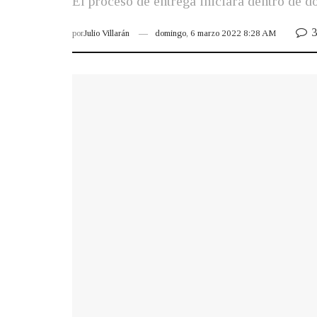
El proceso de entrega iniciará dentro de d
3
por
Julio Villarán
domingo, 6 marzo 2022 8:28 AM