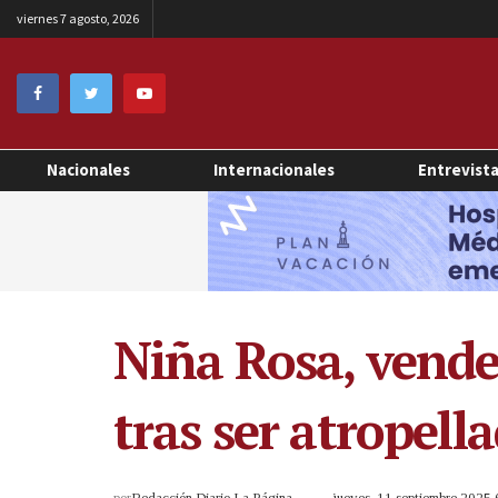
viernes 7 agosto, 2026
Nacionales
Internacionales
Entrevist
Niña Rosa, vended
tras ser atropell
por
Redacción Diario La Página
jueves, 11 septiembre 2025