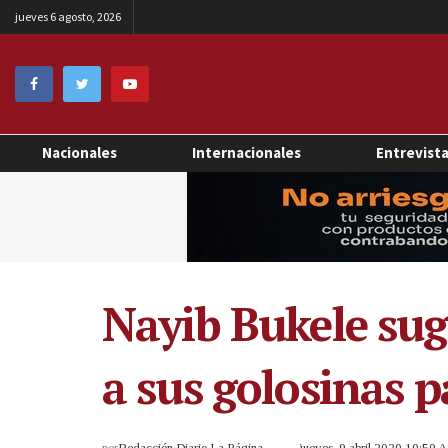
jueves 6 agosto, 2026
Nacionales
Internacionales
Entrevist
Nayib Bukele sug
a sus golosinas 
por
Redacción Diario La Página
jueves, 9 abril 2020 10:50 