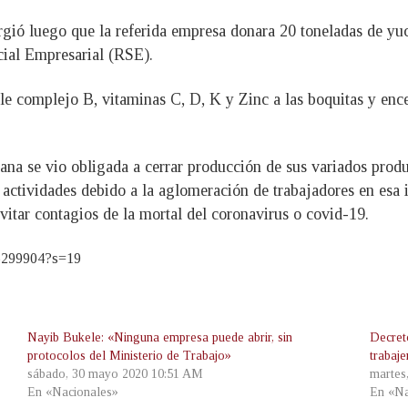
rgió luego que la referida empresa donara 20 toneladas de yu
cial Empresarial (RSE).
nle complejo B, vitaminas C, D, K y Zinc a las boquitas y e
a se vio obligada a cerrar producción de sus variados produc
 actividades debido a la aglomeración de trabajadores en esa
itar contagios de la mortal del coronavirus o covid-19.
86299904?s=19
Nayib Bukele: «Ninguna empresa puede abrir, sin
Decret
protocolos del Ministerio de Trabajo»
trabaj
sábado, 30 mayo 2020 10:51 AM
martes
En «Nacionales»
En «Na