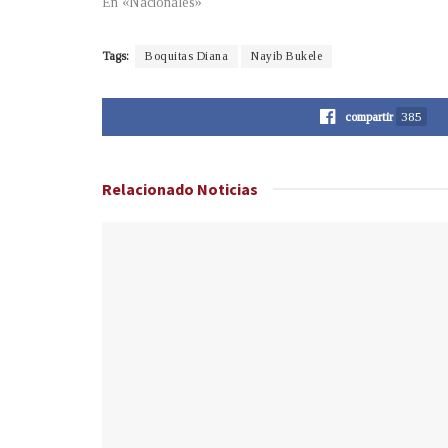
En «Nacionales»
Tags:
Boquitas Diana
Nayib Bukele
compartir
385
Relacionado
Noticias