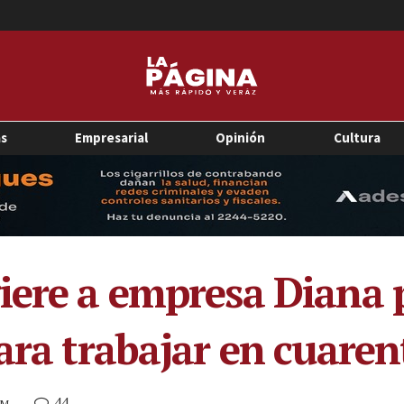
as
Empresarial
Opinión
Cultura
iere a empresa Diana 
para trabajar en cuare
44
AM