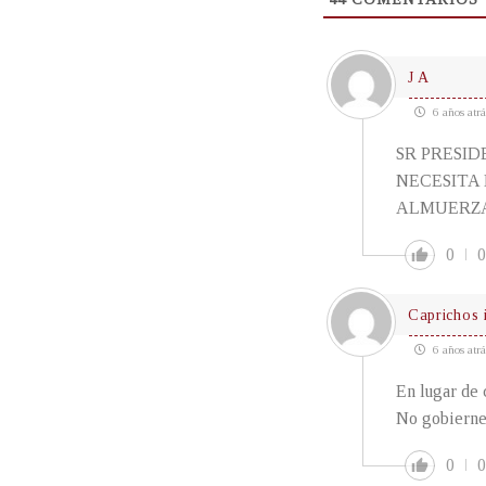
J A
6 años atrá
SR PRESID
NECESITA
ALMUERZA
0
0
Caprichos i
6 años atrá
En lugar de 
No gobierne
0
0