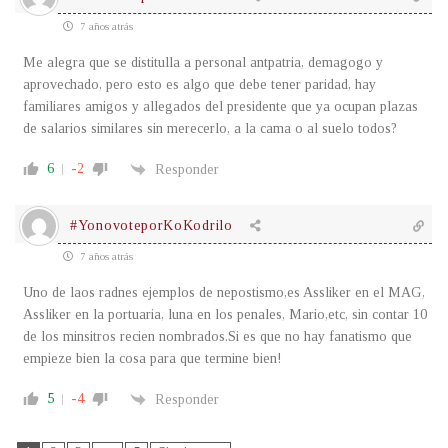
7 años atrás
Me alegra que se distitulla a personal antpatria, demagogo y
aprovechado, pero esto es algo que debe tener paridad, hay
familiares amigos y allegados del presidente que ya ocupan plazas
de salarios similares sin merecerlo, a la cama o al suelo todos?
6
-2
Responder
#YonovoteporKoKodrilo
7 años atrás
Uno de laos radnes ejemplos de nepostismo,es Assliker en el MAG,
Assliker en la portuaria, luna en los penales, Mario,etc, sin contar 10
de los minsitros recien nombrados.Si es que no hay fanatismo que
empieze bien la cosa para que termine bien!
5
-4
Responder