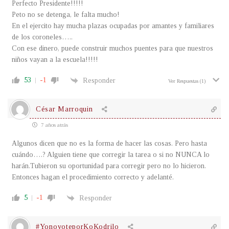
Perfecto Presidente!!!!!
Peto no se detenga, le falta mucho!
En el ejercito hay mucha plazas ocupadas por amantes y familiares
de los coroneles…..
Con ese dinero, puede construir muchos puentes para que nuestros
niños vayan a la escuela!!!!!
53
-1
Responder
Ver Respuestas
(1)
César Marroquin
7 años atrás
Algunos dicen que no es la forma de hacer las cosas. Pero hasta
cuándo….? Alguien tiene que corregir la tarea o si no NUNCA lo
harán.Tubieron su oportunidad para corregir pero no lo hicieron.
Entonces hagan el procedimiento correcto y adelanté.
5
-1
Responder
#YonovoteporKoKodrilo