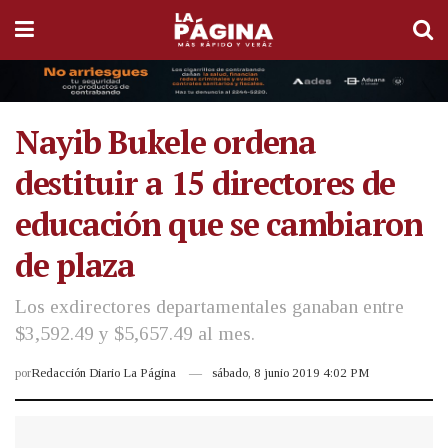
Nayib Bukele ordena
destituir a 15 directores de
educación que se cambiaron
de plaza
Los exdirectores departamentales ganaban entre
$3,592.49 y $5,657.49 al mes.
por
Redacción Diario La Página
sábado, 8 junio 2019 4:02 PM