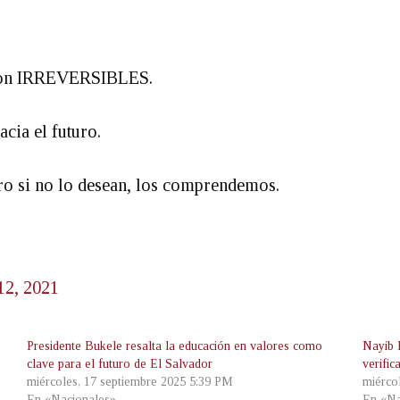
 son IRREVERSIBLES.
cia el futuro.
o si no lo desean, los comprendemos.
12, 2021
Presidente Bukele resalta la educación en valores como
Nayib 
clave para el futuro de El Salvador
verific
miércoles, 17 septiembre 2025 5:39 PM
miérco
En «Nacionales»
En «Na