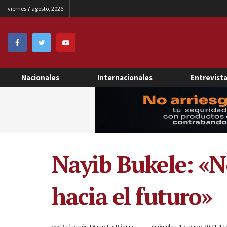
viernes 7 agosto, 2026
Nacionales
Internacionales
Entrevist
Nayib Bukele: «N
hacia el futuro»
por
Redacción Diario La Página
miércoles, 12 mayo 2021 1