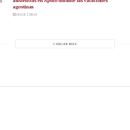
asistencias en Apulo durante las vacaciones
en
agostinas
HACE 2 DÍAS
CARGAR MÁS