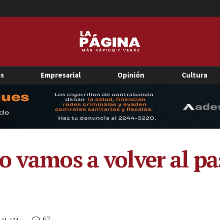
as
Empresarial
Opinión
Cultura
o vamos a volver al pa
67
1:41 AM