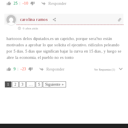
25
-10
Responder
carolina ramos
6 años atrás
hartooos delos diputados,es un capricho, porque sera?no están
motivados a aprobar lo que solicita el ejecutivo, ridículos peleando
por 5 dias, 5 dias que significan bajar la curva en 15 dias,, y luego se
abre la economia, el pueblo no es tonto
9
-23
Responder
Ver Respuestas
(1)
1
2
3
…
5
Siguiente »