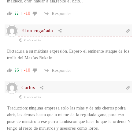
maldecir, orar, hablar a ala,repite el ciclo. .
22
-10
Responder
El no engañado
6 años atrás
Dictadura a su máxima expresión. Espero el eminente ataque de los
trolls del Mesías Bukele
26
-10
Responder
Carlos
6 años atrás
Traduccion: ninguna empresa solo las mias y de mis cheros podra
abrir, las demas hasta que a mi me de la regalada gana, para eso
puse de ministro a ese perro lambiscon que hace lo que le ordeno. Y
tengo al resto de ministros y asesores como loros.