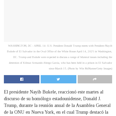
WASHINGTON, DC - APRIL 14: U.S. President Donald Trump meets with President Nayib
Bukele of El Salvador in the Oval Office of the White House April 14, 2025 in Washington,
DC. Trump and Bukele were expected to discuss a range of bilateral issues including the
detention of Kilmar Armando Abrego Garcia, who has been held in a prison in El Salvador
since March 15. (Photo by Win McNamee/Getty Images)
El presidente Nayib Bukele, reaccionó este martes al
discurso de su homólogo estadounidense, Donald J.
Trump, durante la reunión anual de la Asamblea General
de la ONU en Nueva York, en el cual Trump destacó la