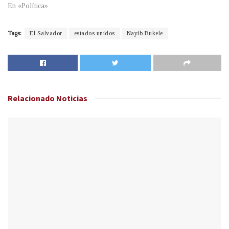
En «Política»
Tags:
El Salvador
estados unidos
Nayib Bukele
Relacionado
Noticias