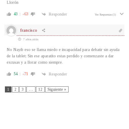
Llorón
43
-63
Responder
Ver Respuestas
(1)
francisco
7 años atrás
No Nayib eso se llama miedo e incapacidad para debatir sin ayuda
de la tablet; Sin ese aparatito estas perdido y comenzaste a dar
excusas y a llorar como siempre.
54
-71
Responder
1
2
3
…
12
Siguiente »