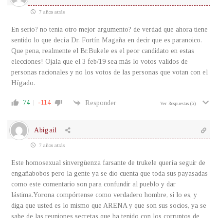
7 años atrás
En serio? no tenia otro mejor argumento? de verdad que ahora tiene
sentido lo que decía Dr. Fortín Magaña en decir que es paranoico.
Que pena, realmente el Br.Bukele es el peor candidato en estas
elecciones! Ojala que el 3 feb/19 sea más lo votos validos de
personas racionales y no los votos de las personas que votan con el
Hígado.
74
-114
Responder
Ver Respuestas
(6)
Abigail
7 años atrás
Este homosexual sinvergüenza farsante de trukele quería seguir de
engañabobos pero la gente ya se dio cuenta que toda sus payasadas
como este comentario son para confundir al pueblo y dar
lástima.Yorona compórtense como verdadero hombre, si lo es, y
diga que usted es lo mismo que ARENA y que son sus socios, ya se
sabe de las reuniones secretas que ha tenido con los corruptos de