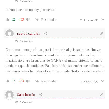
7 años atrás
Miedo a debatir no hay propuestas
52
-83
Responder
Ver Respuestas
(1)
nestor canales
7 años atrás
Era el momento perfecto para informarle al pais sobre las Nuevas
Ideas que trae el kamikaze camaleón….. seguramente que hay un
matrimonio entre la cúpulas de GANA y el mismo sistema corrupto
partidario que denunciabas. Paja barata de este enclenque millonario,
que nunca jamas ha trabajado en su p… vida. Todo ha sido heredado.
57
-73
Responder
Ver Respuestas
(1)
Sabelotodo
7 años atrás