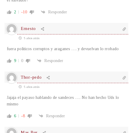
el salvador!
2
-10
Responder
Ernesto
5 años atrás
fuera politicos corruptos y araganes …. y devuelvan lo rrobado
9
0
Responder
Thor-pedo
5 años atrás
Jajaja el payaso hablando de sandeces …. No han hecho Uds lo
mismo
6
-8
Responder
Mas Bur