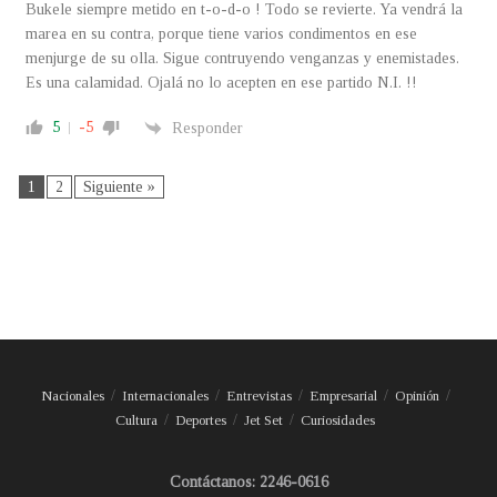
Bukele siempre metido en t-o-d-o ! Todo se revierte. Ya vendrá la
marea en su contra, porque tiene varios condimentos en ese
menjurge de su olla. Sigue contruyendo venganzas y enemistades.
Es una calamidad. Ojalá no lo acepten en ese partido N.I. !!
5
-5
Responder
1
2
Siguiente »
Nacionales
Internacionales
Entrevistas
Empresarial
Opinión
Cultura
Deportes
Jet Set
Curiosidades
Contáctanos: 2246-0616