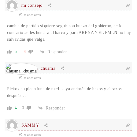
mi consejo
6 años atrás
cambie de partido si quiere seguir con huezo del gobierno, de lo
contrario se les hundira el barco y para ARENA Y EL FMLN no hay
salvavidas que valga
5
-4
Responder
Chusma...chusma
6 años atrás
Pleitos en plena luna de miel ….ya andarán de besos y abrazos
después…
4
0
Responder
SAMMY
6 años atrás