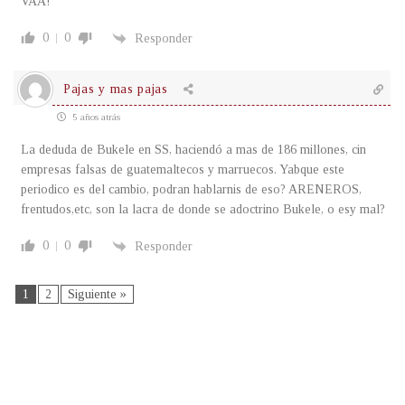
VAÁ!
0
0
Responder
Pajas y mas pajas
5 años atrás
La deduda de Bukele en SS, haciendó a mas de 186 millones, cin
empresas falsas de guatemaltecos y marruecos. Yabque este
periodico es del cambio, podran hablarnis de eso? ARENEROS,
frentudos,etc, son la lacra de donde se adoctrino Bukele, o esy mal?
0
0
Responder
1
2
Siguiente »