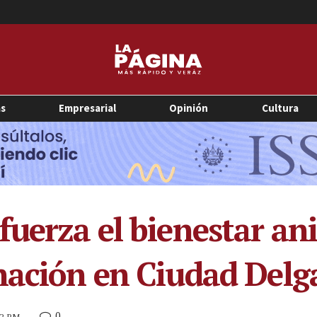
as
Empresarial
Opinión
Cultura
fuerza el bienestar an
nación en Ciudad Delg
0
:22 PM