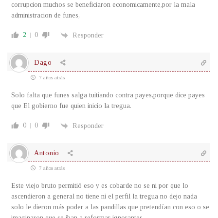
corrupcion muchos se beneficiaron economicamente,por la mala
administracion de funes,
2
0
Responder
Dago
7 años atrás
Solo falta que funes salga tuitiando contra payes,porque dice payes
que El gobierno fue quien inicio la tregua.
0
0
Responder
Antonio
7 años atrás
Este viejo bruto permitió eso y es cobarde no se ni por que lo
ascendieron a general no tiene ni el perfil la tregua no dejo nada
solo le dieron más poder a las pandillas que pretendían con eso o se
imaginaron que se iban a reformar ignorantes.