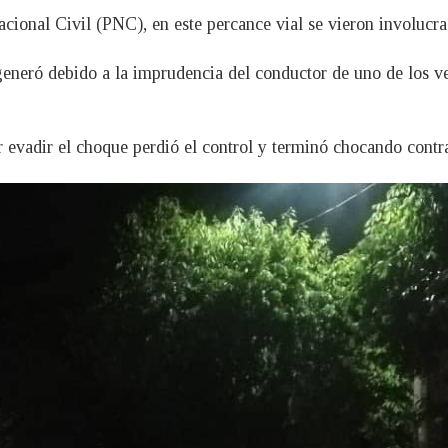
acional Civil (PNC), en este percance vial se vieron involucr
 generó debido a la imprudencia del conductor de uno de los v
 evadir el choque perdió el control y terminó chocando contra