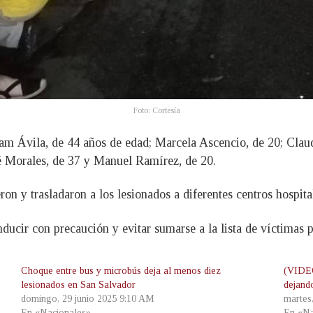
Foto: Cortesía
am Ávila, de 44 años de edad; Marcela Ascencio, de 20; Claud
sé Morales, de 37 y Manuel Ramírez, de 20.
y trasladaron a los lesionados a diferentes centros hospital
ucir con precaución y evitar sumarse a la lista de víctimas p
Choque entre bus y microbús deja al menos diez
(VIDEO
lesionados en San Salvador
dejand
domingo, 29 junio 2025 9:10 AM
martes
En «Nacionales»
En «Na