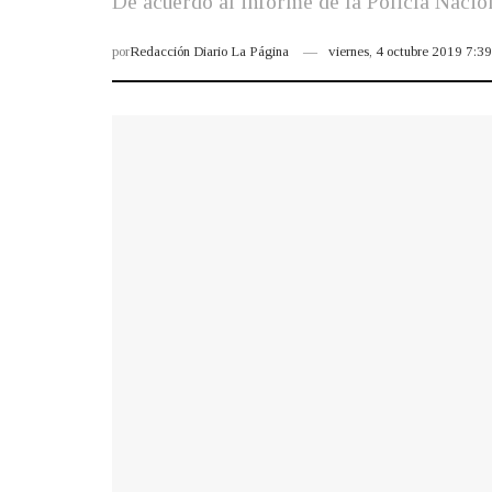
De acuerdo al informe de la Policía Nacion
por
Redacción Diario La Página
viernes, 4 octubre 2019 7:3