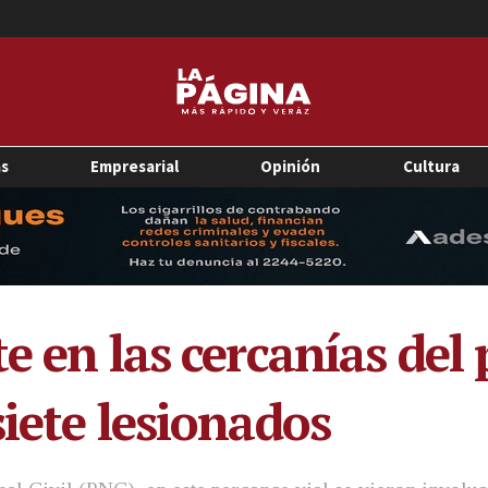
as
Empresarial
Opinión
Cultura
e en las cercanías del
iete lesionados