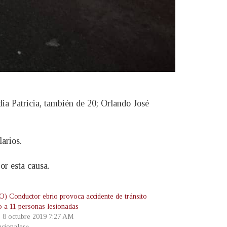
ia Patricia, también de 20; Orlando José
arios.
or esta causa.
) Conductor ebrio provoca accidente de tránsito
o a 11 personas lesionadas
, 8 octubre 2019 7:27 AM
cionales»