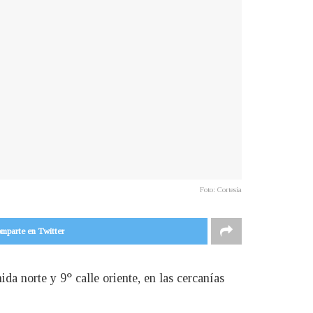
Foto: Cortesía
mparte en Twitter
da norte y 9° calle oriente, en las cercanías