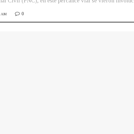
al Civil (PNC), en este percance vial se vieron involuc
0
9 AM