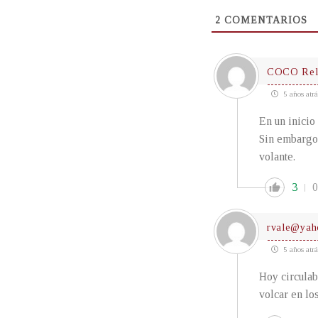
2
COMENTARIOS
COCO Rel
5 años atrá
En un inicio
Sin embargo 
volante.
3
0
rvale@yah
5 años atrá
Hoy circulab
volcar en lo