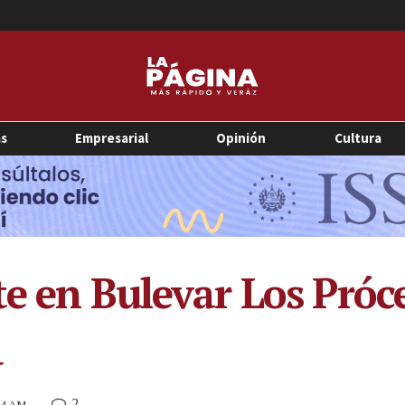
as
Empresarial
Opinión
Cultura
e en Bulevar Los Próce
a
2
:14 AM