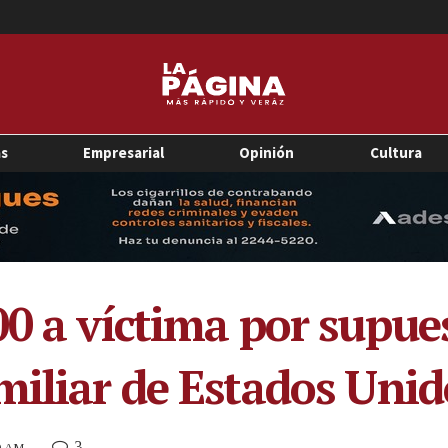
as
Empresarial
Opinión
Cultura
00 a víctima por supue
miliar de Estados Unid
3
40 AM