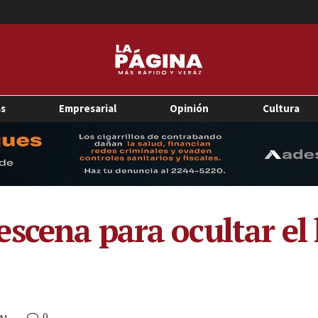
as
Empresarial
Opinión
Cultura
scena para ocultar el 
0
AM