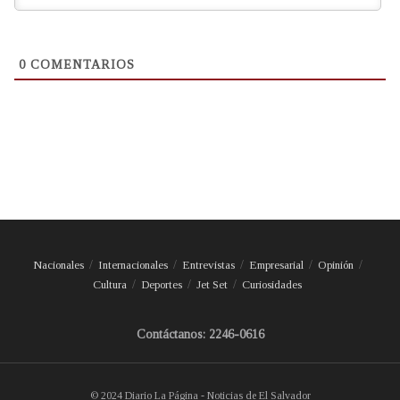
0
COMENTARIOS
Nacionales
Internacionales
Entrevistas
Empresarial
Opinión
Cultura
Deportes
Jet Set
Curiosidades
Contáctanos: 2246-0616
© 2024 Diario La Página - Noticias de El Salvador