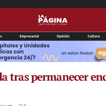
as
Empresarial
Opinión
Cultura
da tras permanecer enc
0
5 10:02 PM