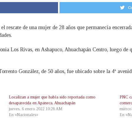
Co
 el rescate de una mujer de 28 años que permanecía encerrad
dades.
olonia Los Rivas, en Ashapuco, Ahuachapán Centro, luego de qu
Torrento González, de 50 años, fue ubicado sobre la 4ª aveni
Localizan a mujer que había sido reportada como
PNC ca
desaparecida en Apaneca, Ahuachapán
comerc
jueves, 6 enero 2022 10:28 AM
miérco
En «Nacionales»
En «Na