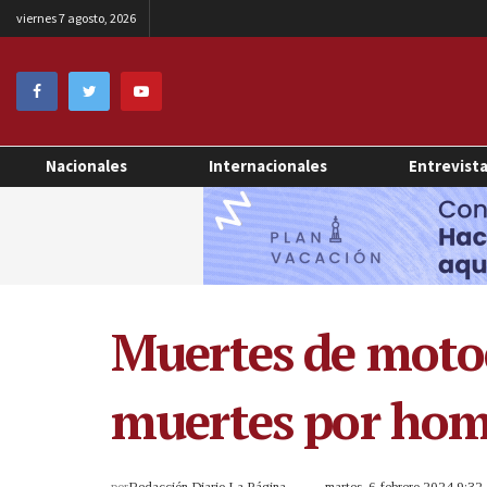
viernes 7 agosto, 2026
Nacionales
Internacionales
Entrevist
Muertes de motoci
muertes por homi
por
Redacción Diario La Página
martes, 6 febrero 2024 9:3