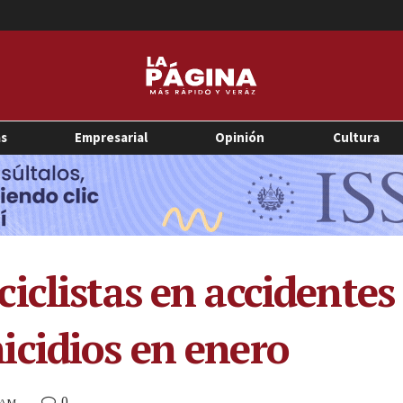
as
Empresarial
Opinión
Cultura
clistas en accidentes 
cidios en enero
0
2 AM