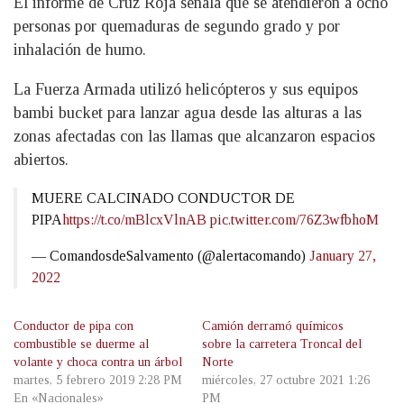
El informe de Cruz Roja señala que se atendieron a ocho
personas por quemaduras de segundo grado y por
inhalación de humo.
La Fuerza Armada utilizó helicópteros y sus equipos
bambi bucket para lanzar agua desde las alturas a las
zonas afectadas con las llamas que alcanzaron espacios
abiertos.
MUERE CALCINADO CONDUCTOR DE
PIPA
https://t.co/mBlcxVlnAB
pic.twitter.com/76Z3wfbhoM
— ComandosdeSalvamento (@alertacomando)
January 27,
2022
Conductor de pipa con
Camión derramó químicos
combustible se duerme al
sobre la carretera Troncal del
volante y choca contra un árbol
Norte
martes, 5 febrero 2019 2:28 PM
miércoles, 27 octubre 2021 1:26
En «Nacionales»
PM