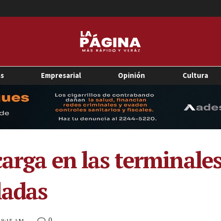
as
Empresarial
Opinión
Cultura
carga en las terminale
ladas
0
3 8:15 AM