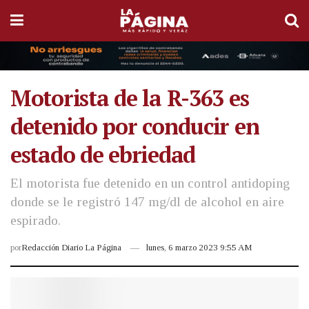
Motorista de la R-363 es
detenido por conducir en
estado de ebriedad
El motorista fue detenido en un control antidoping
donde se le registró 147 mg/dl de alcohol en aire
espirado.
por
Redacción Diario La Página
lunes, 6 marzo 2023 9:55 AM