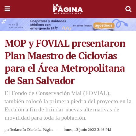
MOP y FOVIAL presentaron
Plan Maestro de Ciclovías
para el Área Metropolitana
de San Salvador
El Fondo de Conservación Vial (FOVIAL),
también colocó la primera piedra del proyecto en la
Escalón a fin de brindar nuevas alternativas de
movilidad para toda la población.
por
Redacción Diario La Página
lunes, 13 junio 2022 3:46 PM