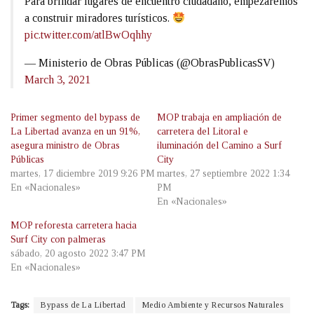
Para brindar lugares de encuentro ciudadano, empezaremos
a construir miradores turísticos.
pic.twitter.com/atlBwOqhhy
— Ministerio de Obras Públicas (@ObrasPublicasSV)
March 3, 2021
Primer segmento del bypass de
MOP trabaja en ampliación de
La Libertad avanza en un 91%,
carretera del Litoral e
asegura ministro de Obras
iluminación del Camino a Surf
Públicas
City
martes, 17 diciembre 2019 9:26 PM
martes, 27 septiembre 2022 1:34
En «Nacionales»
PM
En «Nacionales»
MOP reforesta carretera hacia
Surf City con palmeras
sábado, 20 agosto 2022 3:47 PM
En «Nacionales»
Tags:
Bypass de La Libertad
Medio Ambiente y Recursos Naturales