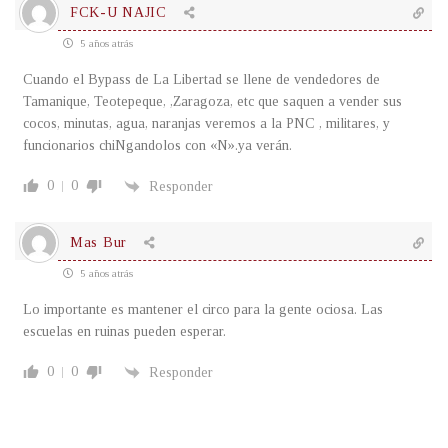
FCK-U NAJIC
5 años atrás
Cuando el Bypass de La Libertad se llene de vendedores de
Tamanique, Teotepeque, ,Zaragoza, etc que saquen a vender sus
cocos, minutas, agua, naranjas veremos a la PNC , militares, y
funcionarios chiNgandolos con «N».ya verán.
0
0
Responder
Mas Bur
5 años atrás
Lo importante es mantener el circo para la gente ociosa. Las
escuelas en ruinas pueden esperar.
0
0
Responder