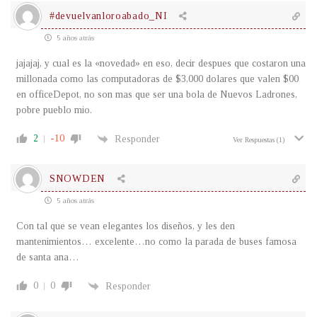
#devuelvanloroabado_NI
5 años atrás
jajajaj, y cual es la «novedad» en eso, decir despues que costaron una
millonada como las computadoras de $3,000 dolares que valen $00
en officeDepot, no son mas que ser una bola de Nuevos Ladrones,
pobre pueblo mio.
2
-10
Responder
Ver Respuestas
(1)
SNOWDEN
5 años atrás
Con tal que se vean elegantes los diseños, y les den
mantenimientos… excelente…no como la parada de buses famosa
de santa ana…
0
0
Responder