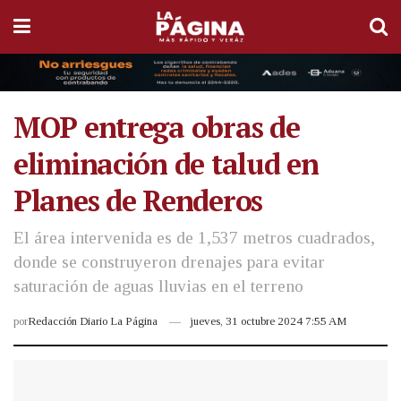
MOP entrega obras de
eliminación de talud en
Planes de Renderos
El área intervenida es de 1,537 metros cuadrados,
donde se construyeron drenajes para evitar
saturación de aguas lluvias en el terreno
por
Redacción Diario La Página
jueves, 31 octubre 2024 7:55 AM