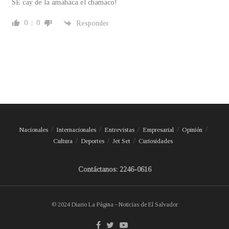
SE cay de la amahaca el chamaco!
0
0
Responder
Nacionales
Internacionales
Entrevistas
Empresarial
Opinión
Cultura
Deportes
Jet Set
Curiosidades
Contáctanos: 2246-0616
© 2024 Diario La Página - Noticias de El Salvador