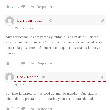
3
0
Responder
Barril sin fondo..
5 años atrás
Antes criticaban los préstamos y tenían el slogan de * El dinero
alcanza cuando no se roba*…. ¿ Y ahora que el dinero no alcanza
para nada y estamos más encerotados que antes cual es la nueva
frase ?
5
0
Responder
Cock Master
5 años atrás
Se viene la carretera mas cool del mundo mundial! Que siga la
piñata de los prestamos millonarios y sin dar cuantas de nada.
0
0
Responder