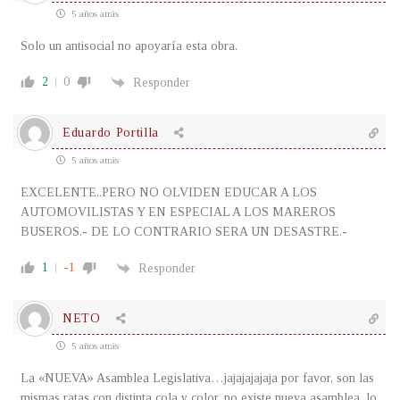
5 años atrás
Solo un antisocial no apoyaría esta obra.
2
0
Responder
Eduardo Portilla
5 años atrás
EXCELENTE..PERO NO OLVIDEN EDUCAR A LOS
AUTOMOVILISTAS Y EN ESPECIAL A LOS MAREROS
BUSEROS.- DE LO CONTRARIO SERA UN DESASTRE.-
1
-1
Responder
NETO
5 años atrás
La «NUEVA» Asamblea Legislativa…jajajajajaja por favor, son las
mismas ratas con distinta cola y color, no existe nueva asamblea, lo