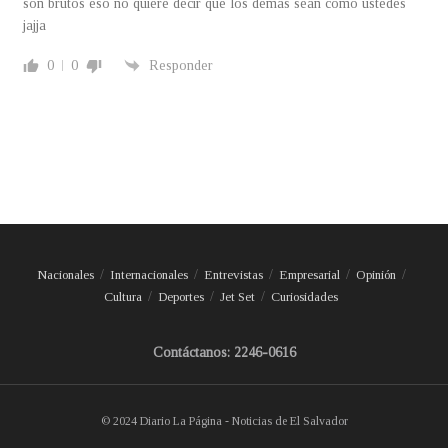
son brutos eso no quiere decir que los demas sean como ustedes
jajja
0
0
Responder
Nacionales
Internacionales
Entrevistas
Empresarial
Opinión
Cultura
Deportes
Jet Set
Curiosidades
Contáctanos: 2246-0616
© 2024 Diario La Página - Noticias de El Salvador