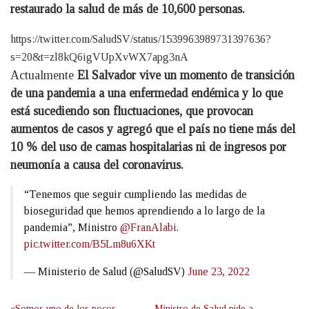
restaurado la salud de más de 10,600 personas.
https://twitter.com/SaludSV/status/1539963989731397636?
s=20&t=zl8kQ6igVUpXvWX7apg3nA
Actualmente
El Salvador vive un momento de transición
de una pandemia a una enfermedad endémica y lo que
está sucediendo son fluctuaciones, que provocan
aumentos de casos y agregó que el país no tiene más del
10 % del uso de camas hospitalarias ni de ingresos por
neumonía a causa del coronavirus.
“Tenemos que seguir cumpliendo las medidas de
bioseguridad que hemos aprendiendo a lo largo de la
pandemia”, Ministro
@FranAlabi
.
pic.twitter.com/B5Lm8u6XKt
— Ministerio de Salud (@SaludSV)
June 23, 2022
«Somos uno de los pocos
Ministro de Salud pide a