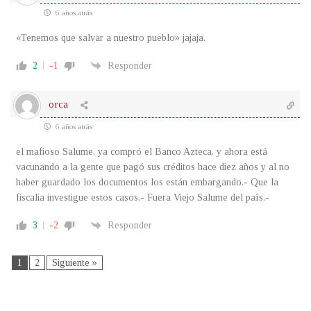
6 años atrás
«Tenemos que salvar a nuestro pueblo» jajaja.
2
-1
Responder
orca
6 años atrás
el mafioso Salume, ya compró el Banco Azteca, y ahora está
vacunando a la gente que pagó sus créditos hace diez años y al no
haber guardado los documentos los están embargando.- Que la
fiscalia investigue estos casos.- Fuera Viejo Salume del país.-
3
-2
Responder
1
2
Siguiente »