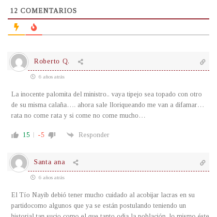
12
COMENTARIOS
Roberto Q.
6 años atrás
La inocente palomita del ministro.. vaya tipejo sea topado con otro
de su misma calaña…. ahora sale lloriqueando me van a difamar…
rata no come rata y si come no come mucho…
15
-5
Responder
Santa ana
6 años atrás
El Tío Nayib debió tener mucho cuidado al acobijar lacras en su
partidocomo algunos que ya se están postulando teniendo un
historial tan sucio como el que tanto odia la población, lo mismo éste