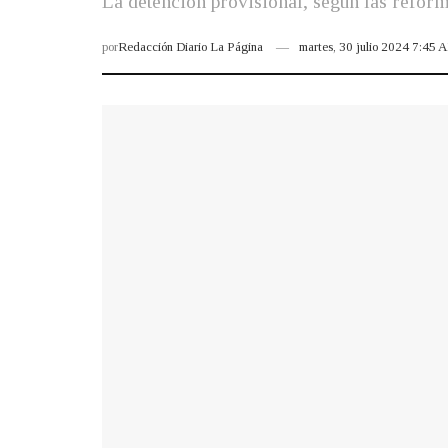
La detención provisional, según las reform
por
Redacción Diario La Página
martes, 30 julio 2024 7:45 