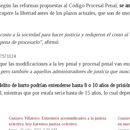
 según las reformas propuestas al Código Procesal Penal,
se a
ecupere la libertad antes de los plazos actuales, que son de un
osto a la sociedad para hacer justicia y redujeron el costo a
opena de procesarlo”
, afirmó.
37571124
 que las modificaciones a la ley penal y procesal penal van e
pero también a aquellos administradores de justicia que nunc
delito de hurto podrían extenderse hasta 8 o 10 años de prisió
l, mientras que por estafa sería hasta de 15 años, lo cual dep
Gustavo Villatoro: Estuvimos acostumbrados a la justicia
Gustav
selectiva, hoy haremos justicia colectiva
en nue
lunes, 26 julio 2021 7:49 AM
vierne