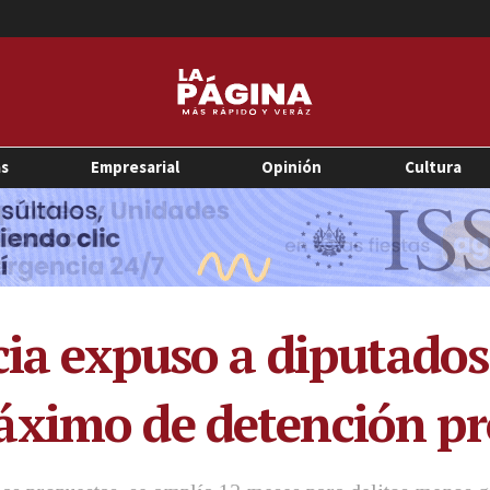
as
Empresarial
Opinión
Cultura
cia expuso a diputados
áximo de detención pr