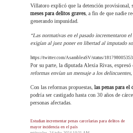
Villatoro explicó que la detención provisional,
meses para delitos graves
, a fin de que nadie r
generando impunidad.
“Las normativas en el pasado incrementaron el c
exigían al juez poner en libertad al imputado s
https://twitter.com/AsambleaSV/status/18179800535
Por su parte, la diputada Alexia Rivas, expresó
reformas envían un mensaje a los delincuentes, 
Con las reformas propuestas,
las penas para el 
podría ser castigado hasta con 30 años de cárce
personas afectadas.
Estudian incrementar penas carcelarias para delitos de
mayor incidencia en el país
miércoles, 24 julio 2024 10:31 AM