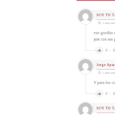
SOY TU T
2 años atrá
ese gordito 
junt con sus
0
0
Jorge Apar
2 años atrá
Y para los c
0
0
SOY TU T