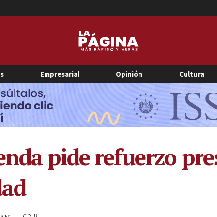
as
Empresarial
Opinión
Cultura
enda pide refuerzo pr
dad
8
0 AM