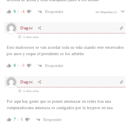
8
-4
Responder
Ver Respuestas
(1)
Dagoc
4 años atrás
Esto malososos se van acordar toda su vida cuando este encerrados
por anos y esque el presidente se los advirtio
8
-3
Responder
Dagoc
4 años atrás
Por aqui hay gente que se ponen amenazar en redes tras una
computador,una amenaza es castigados por la ley,peor en usa.
7
0
Responder