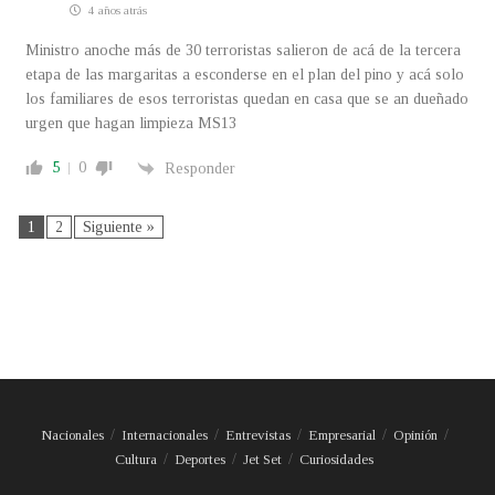
4 años atrás
Ministro anoche más de 30 terroristas salieron de acá de la tercera
etapa de las margaritas a esconderse en el plan del pino y acá solo
los familiares de esos terroristas quedan en casa que se an dueñado
urgen que hagan limpieza MS13
5
0
Responder
1
2
Siguiente »
Nacionales
Internacionales
Entrevistas
Empresarial
Opinión
Cultura
Deportes
Jet Set
Curiosidades