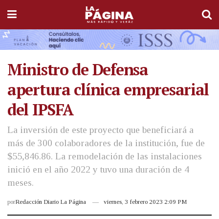
Ministro de Defensa
apertura clínica empresarial
del IPSFA
La inversión de este proyecto que beneficiará a
más de 300 colaboradores de la institución, fue de
$55,846.86. La remodelación de las instalaciones
inició en el año 2022 y tuvo una duración de 4
meses.
por
Redacción Diario La Página
viernes, 3 febrero 2023 2:09 PM