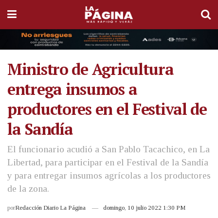
Ministro de Agricultura
entrega insumos a
productores en el Festival de
la Sandía
El funcionario acudió a San Pablo Tacachico, en La
Libertad, para participar en el Festival de la Sandía
y para entregar insumos agrícolas a los productores
de la zona.
por
Redacción Diario La Página
domingo, 10 julio 2022 1:30 PM