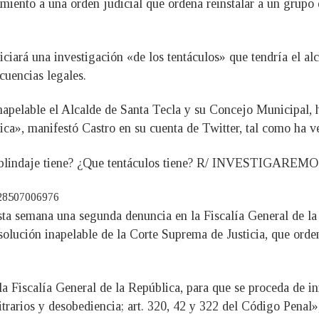
miento a una orden judicial que ordena reinstalar a un grupo 
niciará una investigación «de los tentáculos» que tendría el alc
cuencias legales.
napelable el Alcalde de Santa Tecla y su Concejo Municipal, 
ica», manifestó Castro en su cuenta de Twitter, tal como ha ve
 blindaje tiene? ¿Que tentáculos tiene? R/ INVESTIGAREMO
728507006976
esta semana una segunda denuncia en la Fiscalía General de la
solución inapelable de la Corte Suprema de Justicia, que orde
 la Fiscalía General de la República, para que se proceda de i
itrarios y desobediencia; art. 320, 42 y 322 del Código Penal»