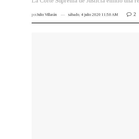
La Corte Suprema de Justicia emitió una res
2
por
Julio Villarán
sábado, 4 julio 2020 11:50 AM