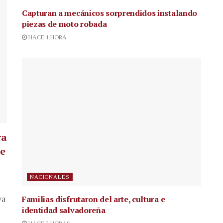
Capturan a mecánicos sorprendidos instalando
piezas de moto robada
HACE 1 HORA
ra
te
NACIONALES
Familias disfrutaron del arte, cultura e
va
identidad salvadoreña