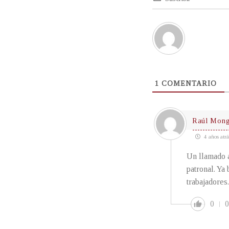
1
COMENTARIO
Raúl Mon
4 años atrá
Un llamado a
patronal. Ya
trabajadore
0
0