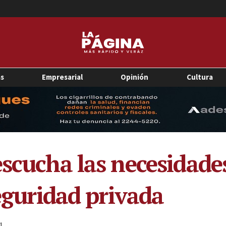
as
Empresarial
Opinión
Cultura
escucha las necesidade
seguridad privada
1