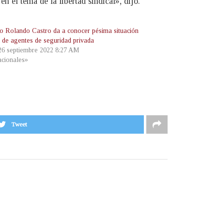
 el tema de la libertad sindical», dijo.
ro Rolando Castro da a conocer pésima situación
l de agentes de seguridad privada
 26 septiembre 2022 8:27 AM
cionales»
Tweet