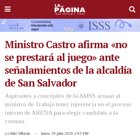
Ministro Castro afirma «no
se prestará al juego» ante
señalamientos de la alcaldía
de San Salvador
Aspirantes a concejales de la AMSS acusan al
ministro de Trabajo tener injerencia en el proceso
interno de ARENA para elegir candidato a la
comuna
por
Julio Villarán
lunes, 20 julio 2020 2:03 PM