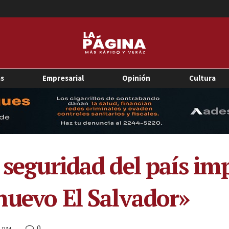
as
Empresarial
Opinión
Cultura
 seguridad del país im
 nuevo El Salvador»
0
7 PM