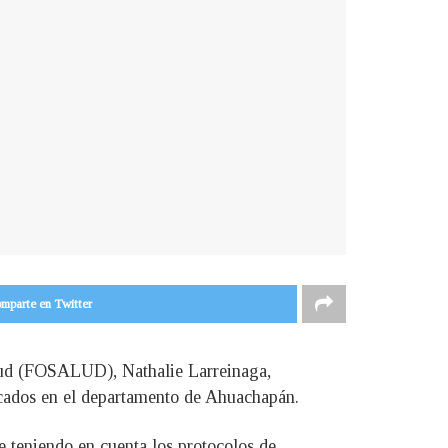
mparte en Twitter
alud (FOSALUD), Nathalie Larreinaga,
bicados en el departamento de Ahuachapán.
e teniendo en cuenta los protocolos de