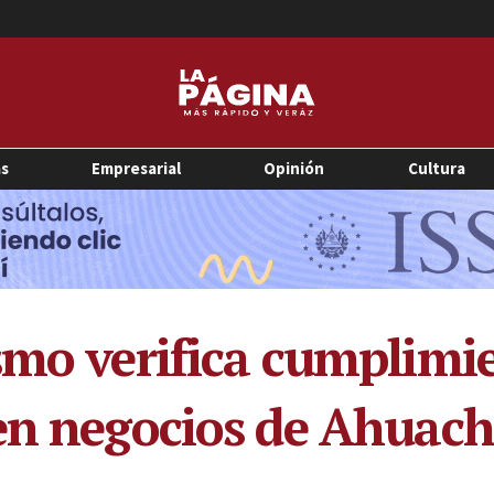
as
Empresarial
Opinión
Cultura
smo verifica cumplimi
 en negocios de Ahuac