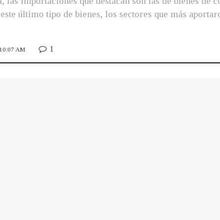
, las importaciones que destacan son las de bienes de 
e este último tipo de bienes, los sectores que más aporta
1
 10:07 AM