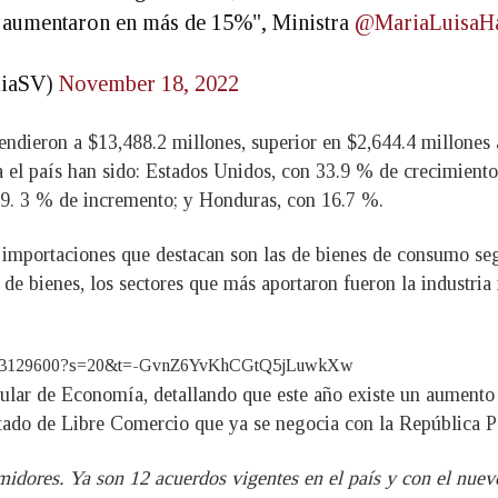
os aumentaron en más de 15%", Ministra
@MariaLuisaH
miaSV)
November 18, 2022
endieron a $13,488.2 millones, superior en $2,644.4 millones 
 el país han sido: Estados Unidos, con 33.9 % de crecimient
. 3 % de incremento; y Honduras, con 16.7 %.
 importaciones que destacan son las de bienes de consumo seg
o de bienes, los sectores que más aportaron fueron la industri
879903129600?s=20&t=-GvnZ6YvKhCGtQ5jLuwkXw
itular de Economía, detallando que este año existe un aument
atado de Libre Comercio que ya se negocia con la República P
idores. Ya son 12 acuerdos vigentes en el país y con el nuev