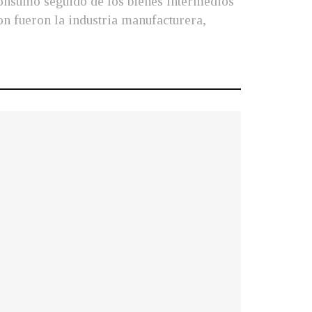
consumo seguido de los bienes intermedios
ron fueron la industria manufacturera,